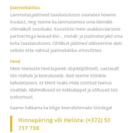
Jäätmekäitlus
Lammutusjäätmeid taaskasutusse suunates hoiame
loodust, ning teeme ka lammutamise oma kliendile
võimalikult soodsaks. Koostöös meie usaldusväärsete
partneritega leiavad kivi- , metall- ja puitmaterjalid oma
koha taaskasutuses. Ohtlikud jäätmed utiliseerime alati
selleks ette nähtud jäätmekäitlus ettevõttes.
Hind
Meie teenuste hind kujuneb objektipõhiselt, vastavalt
töö mahule ja keerukusele. Alati teeme töödele
kalkulatsiooni, et klient teaks mida ostetud teenus
sisaldab. Allahindlused on kokkuleppel ja sõltuvad töö
iseloomust.
Saame hakkama ka kõige keerulistemate töödega!
Hinnapäring
või Helista:
(+372) 53
737 738