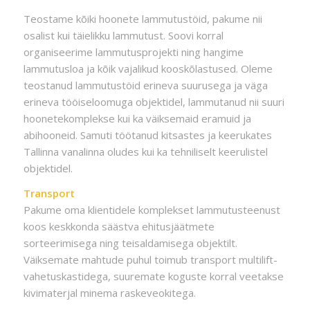
Teostame kõiki hoonete lammutustöid, pakume nii
osalist kui täielikku lammutust. Soovi korral
organiseerime lammutusprojekti ning hangime
lammutusloa ja kõik vajalikud kooskõlastused. Oleme
teostanud lammutustöid erineva suurusega ja väga
erineva tööiseloomuga objektidel, lammutanud nii suuri
hoonetekomplekse kui ka väiksemaid eramuid ja
abihooneid. Samuti töötanud kitsastes ja keerukates
Tallinna vanalinna oludes kui ka tehniliselt keerulistel
objektidel.
Transport
Pakume oma klientidele komplekset lammutusteenust
koos keskkonda säästva ehitusjäätmete
sorteerimisega ning teisaldamisega objektilt.
Väiksemate mahtude puhul toimub transport multilift-
vahetuskastidega, suuremate koguste korral veetakse
kivimaterjal minema raskeveokitega.