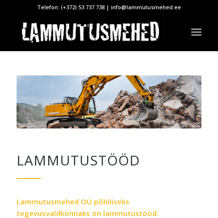
Telefon:
(+372) 53 737 738
|
info@lammutusmehed.ee
LAMMUTUSTÖÖD
Lammutusmehed OÜ põhiliseks
tegevusvaldkonnaks on lammutustööd.